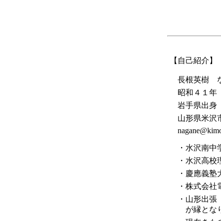
【自己紹介】
長根英樹 な
昭和４１年（
岩手県出身
山形県米沢
nagane@kimon
・水沢南中
・水沢高校
・慶應義塾大
・株式会社電
・山形出張
が縁となり米