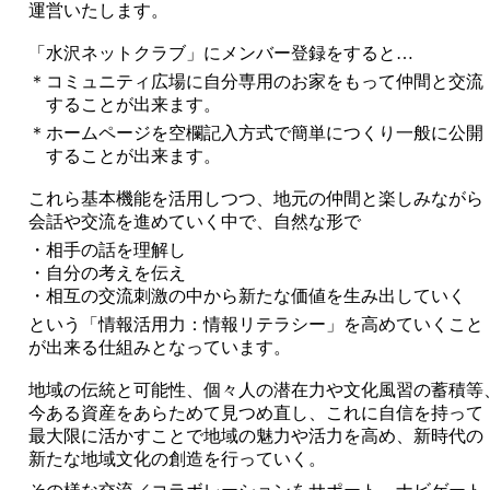
運営いたします。
「水沢ネットクラブ」にメンバー登録をすると…
＊コミュニティ広場に自分専用のお家をもって仲間と交流
することが出来ます。
＊ホームページを空欄記入方式で簡単につくり一般に公開
することが出来ます。
これら基本機能を活用しつつ、地元の仲間と楽しみながら
会話や交流を進めていく中で、自然な形で
・相手の話を理解し
・自分の考えを伝え
・相互の交流刺激の中から新たな価値を生み出していく
という「情報活用力：情報リテラシー」を高めていくこと
が出来る仕組みとなっています。
地域の伝統と可能性、個々人の潜在力や文化風習の蓄積等
今ある資産をあらためて見つめ直し、これに自信を持って
最大限に活かすことで地域の魅力や活力を高め、新時代の
新たな地域文化の創造を行っていく。