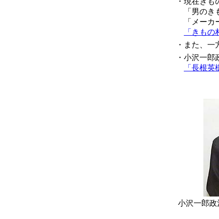
・現在きもの
「男のきも
「メーカー＋流
「きもの村」 h
・また、一方
・小沢一郎政
「長根英樹ページ
小沢一郎政