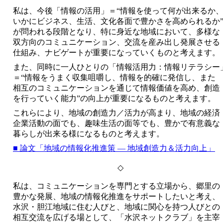
私は、今後「情報の活用」＝“情報を使って何が出来るか
いかにビジネス、生活、文化各面で豊かさを高められるか
が問われる段階となり、特に身近な地域において、多様な
双方向のコミュニケーション、交流を産み出し発展させる
仕組み、ナビゲートが重要になっていくものと考えます。
また、同時に一人ひとりの「情報活用力：情報リテラシー
＝“情報をうまく収集咀嚼し、情報を的確に発信し、また
相互のコミュニケーションを通じて情報価値を高め、創造
を行っていく能力”の向上が重要になるものと考えます。
これらにより、地域の創造力／活力が高まり、地域の経済
企業活動の面でも、趣味生活の面等でも、豊かで有意義な
暮らしが出来る様になるものと考えます。
■ 論文「地域の情報化推進策 ― 地域創造力＆活力向上」
◇
私は、コミュニケーションを専門とする立場から、郷里の
豊かな発展、地域の情報化推進をサポートしたいと考え、
水沢・胆江地域に住む人びと、地域に関心を持つ人びとの
相互交流を広げる場として、「水沢ネットクラブ」を主宰