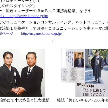
プロデューサーとして
ののスタイリング」
通＋ユーザーの B to B to C 連携再構築」を行う
ttp://www.kimono.gr.jp/
でコミュニケーションコンサルティング、ネットコミュニテ
治塾１期塾生として政治とコミュニケーションを主テーマに
」 http://nagane.kimono.gr.jp/
治塾にて小沢塾長と記念撮影 雑誌「美しいキモノ- 2000