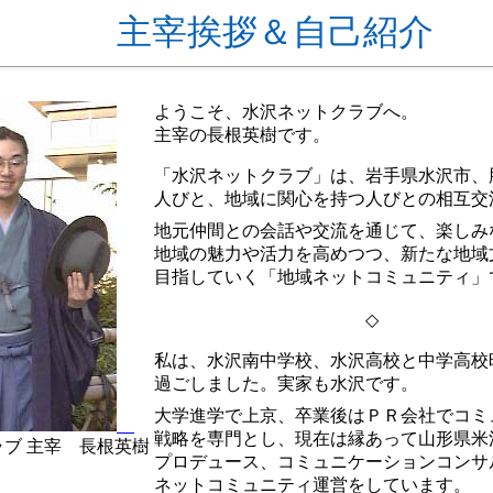
主宰挨拶＆自己紹介
ようこそ、水沢ネットクラブへ。
主宰の長根英樹です。
「水沢ネットクラブ」は、岩手県水沢市、
人びと、地域に関心を持つ人びとの相互交
地元仲間との会話や交流を通じて、楽しみ
地域の魅力や活力を高めつつ、新たな地域
目指していく「地域ネットコミュニティ」
◇
私は、水沢南中学校、水沢高校と中学高校
過ごしました。実家も水沢です。
大学進学で上京、卒業後はＰＲ会社でコミ
戦略を専門とし、現在は縁あって山形県米
ブ 主宰 長根英樹
プロデュース、コミュニケーションコンサ
ネットコミュニティ運営をしています。