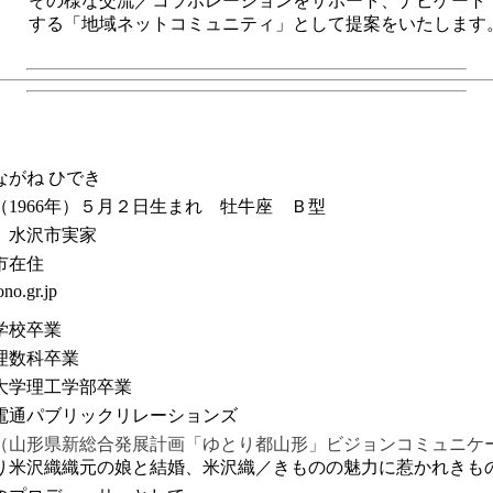
その様な交流／コラボレーションをサポート、ナビゲート
する「地域ネットコミュニティ」として提案をいたします
がね ひでき
1966年）５月２日生まれ 牡牛座 Ｂ型
 水沢市実家
市在住
o.gr.jp
学校卒業
理数科卒業
学理工学部卒業
通パブリックリレーションズ
（山形県新総合発展計画「ゆとり都山形」ビジョンコミュニケ
沢織織元の娘と結婚、米沢織／きものの魅力に惹かれきも