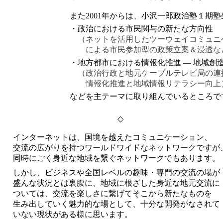
また2001年からは、小沢一郎政治塾１期
・政治における市民関与の新たな方向性
（ネットを活用したツーウェイコミュニ
による市民参加型の政策立案＆浸透な
・地方都市における情報化推進 ― 地域創
（政治行政と地元ケーブルテレビ局の連
情報化推進と地域情報リテラシー向上
などを主テーマに取り組んでいるところで
◇
インターネットは、国境を越えたコミュニケーション、
交流の広がりを持つワールドワイドなネットワークですが
同時にごく身近な地域を繋ぐネットワークでもあります。
しかし、ビジネスや全国レベルの趣味・専門の交流の場が
盛んな状況とは裏腹に、地域に根ざした身近な地元交流に
ついては、交流を楽しさに繋げてそこから新たなものを
生み出していく魅力的な場として、十分な開発がなされて
いない現状がある様に思います。