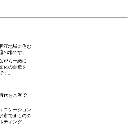
胆江地域に住む
流の場です。
ながら一緒に
文化の創造を
です。
時代を水沢で
ュニケーション
沢市できものの
ルティング、