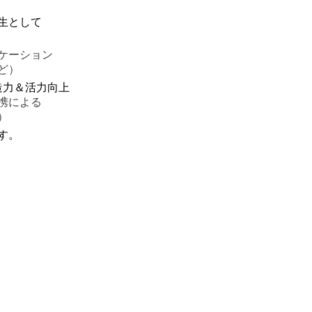
塾生として
ケーション
ど）
造力＆活力向上
携による
）
す。
、